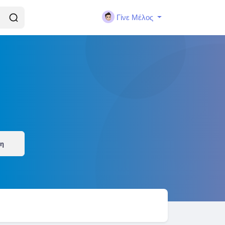
Γίνε Μέλος
ση