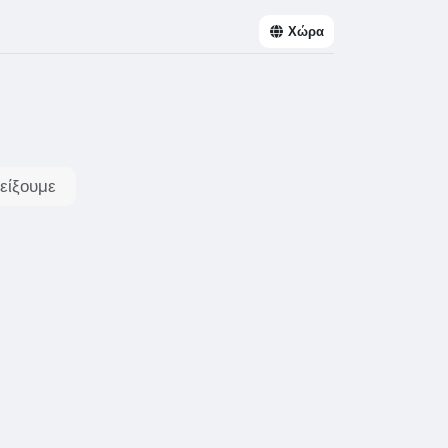
Χώρα
είξουμε