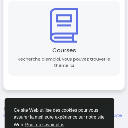
Courses
Recherche d’emploi, vous pouvez trouver le
thème ici
© 2026 All Crowdz
French
Ce site Web utilise des cookies pour vous
Environ
Conditions générale de vente
Confidentialité
assurer la meilleure expérience sur notre site
Contactez nous
Annuaire
Web
Pour en savoir plus