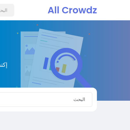
All Crowdz
إكت