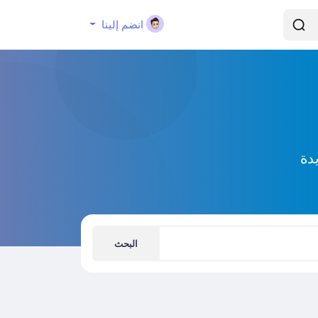
انضم إلينا
دة
البحث