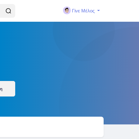
Γίνε Μέλος
ση