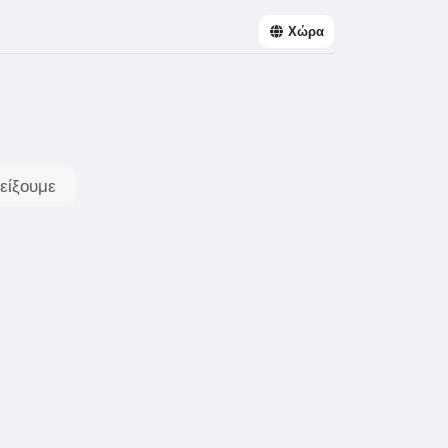
Χώρα
είξουμε