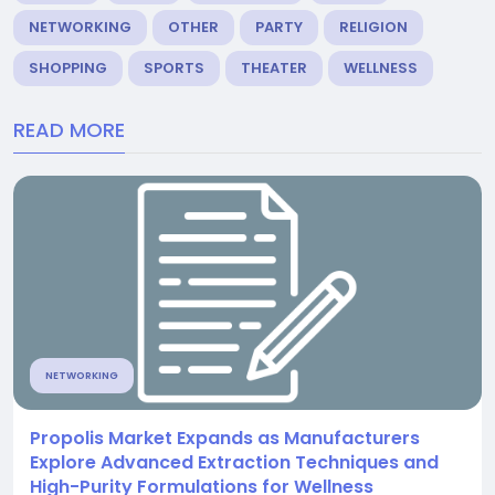
NETWORKING
OTHER
PARTY
RELIGION
SHOPPING
SPORTS
THEATER
WELLNESS
READ MORE
NETWORKING
Propolis Market Expands as Manufacturers
Explore Advanced Extraction Techniques and
High-Purity Formulations for Wellness