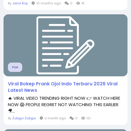
By
Janvi Roy
10 months ago
0
1K
FILM
Viral Bokep Prank Ojol Indo Terbaru 2026 Viral
Latest News
🔥 VIRAL VIDEO TRENDING RIGHT NOW 👉 WATCH HERE
NOW 😱 PEOPLE REGRET NOT WATCHING THIS EARLIER
🎥...
By
Zubgui Zubgui
a month ago
0
121