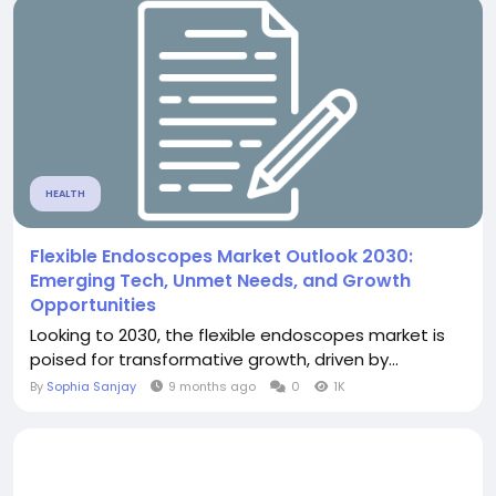
HEALTH
Flexible Endoscopes Market Outlook 2030:
Emerging Tech, Unmet Needs, and Growth
Opportunities
Looking to 2030, the flexible endoscopes market is
poised for transformative growth, driven by...
By
Sophia Sanjay
9 months ago
0
1K