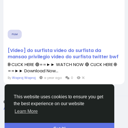
FILM
[Video] do surfista video do surfista da
mansao privilegio video do surfista twitter bwf
🌐 CLICK HERE 🟢==►► WATCH NOW 🔴 CLICK HERE 🌐
==►► Download Now...
By
Waproj Waproj
a year ago
0
1K
This website uses cookies to ensure you get
© 2026 All Crowdz
English
the best experience on our website
About
Terms
Privacy
Contact Us
Directory
Learn More