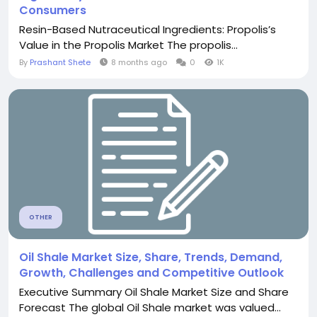
Consumers
Resin-Based Nutraceutical Ingredients: Propolis’s
Value in the Propolis Market The propolis...
By
Prashant Shete
8 months ago
0
1K
OTHER
Oil Shale Market Size, Share, Trends, Demand,
Growth, Challenges and Competitive Outlook
Executive Summary Oil Shale Market Size and Share
Forecast The global Oil Shale market was valued...