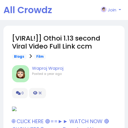
All Crowdz
Join
[VIRAL!]] Othoi 1.13 second
Viral Video Full Link ccm
Blogs
Film
Waproj Waproj
Posted
a year ago
0
1K
🌐 CLICK HERE 🟢==►► WATCH NOW
🔴