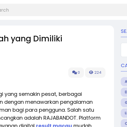
S
h yang Dimiliki
C
0
224
i yang semakin pesat, berbagai
ulan dengan menawarkan pengalaman
yaman bagi para pengguna. Salah satu
L
ncangkan adalah RAJABANDOT. Platform
ayanan digital
result macau
mudah