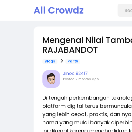
All Crowdz
Mengenal Nilai Tamba
RAJABANDOT
Blogs
Party
Jinoc 92417
Posted
2 months ago
Di tengah perkembangan teknolog
platform digital terus bermunc
yang lebih cepat, praktis, dan n
nama yang mulai banyak diperbi
ini dikenal karena menghadirkan l