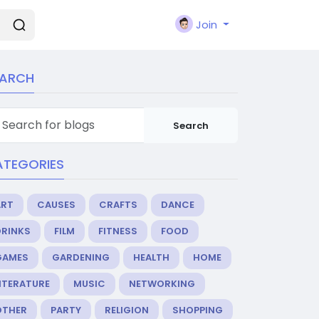
Join
EARCH
Search
ATEGORIES
ART
CAUSES
CRAFTS
DANCE
DRINKS
FILM
FITNESS
FOOD
GAMES
GARDENING
HEALTH
HOME
ITERATURE
MUSIC
NETWORKING
OTHER
PARTY
RELIGION
SHOPPING