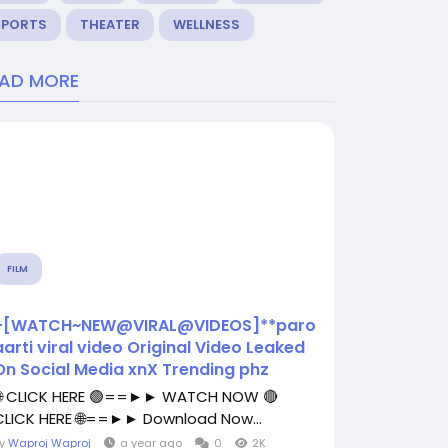
SPORTS
THEATER
WELLNESS
EAD MORE
FILM
+[WATCH~NEW@VIRAL@VIDEOS]**paro
aarti viral video Original Video Leaked
On Social Media xnX Trending phz
🌐 CLICK HERE 🟢==►► WATCH NOW 🔴
CLICK HERE 🌐==►► Download Now...
By
Waproj Waproj
a year ago
0
2K