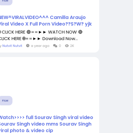
FILM
NEW^VIRALVIDEO^^^ Camilla Araujo
Viral Video X Full Porn Video??S?W? yjk
🌐 CLICK HERE 🟢==►► WATCH NOW 🔴
CLICK HERE 🌐==►► Download Now...
By
Nutvit Nutvit
a year ago
0
2K
FILM
Watch>>>> full Sourav Singh viral video
Sourav Singh video mms Sourav Singh
viral photo & video cip