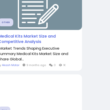
OTHER
Medical Kits Market Size and
Competitive Analysis
"Market Trends Shaping Executive
Summary Medical Kits Market Size and
hare Global...
By
Akash Motar
9 months ago
0
1K