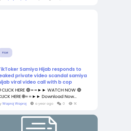
FILM
TikToker Samiya Hijab responds to
leaked private video scandal samiya
hijab viral video call with b cop
🌐 CLICK HERE 🟢==►► WATCH NOW 🔴
CLICK HERE 🌐==►► Download Now...
By
Waproj Waproj
a year ago
0
1K